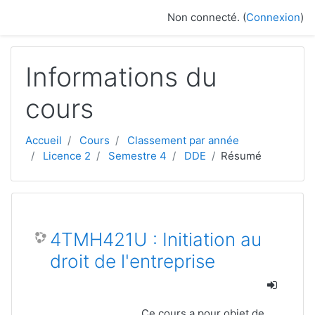
Passer au contenu principal
Non connecté. (
Connexion
)
Informations du
cours
Accueil
Cours
Classement par année
Licence 2
Semestre 4
DDE
Résumé
4TMH421U : Initiation au
droit de l'entreprise
Ce cours a pour objet de