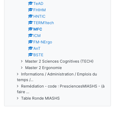
TeAD
FHIHM
HNTIC
TERM1tech
MFC
ICM
FM-NErgo
AnT
BSTE
Master 2 Sciences Cognitives (TECH)
Master 2 Ergonomie
Informations / Administration / Emplois du
temps /...
Remédiation - code : PresciencesMIASHS - (à
faire ...
Table Ronde MIASHS