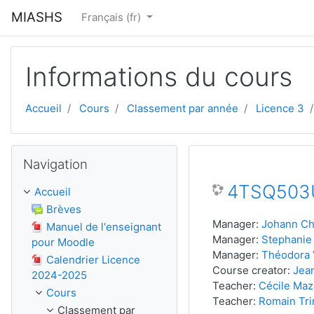
Passer au contenu principal
MIASHS
Français ‎(fr)‎
Informations du cours
Accueil
Cours
Classement par année
Licence 3
Passer Navigation
Navigation
4TSQ503Ub
Accueil
Brèves
Manager:
Johann Ch
Manuel de l'enseignant
Manager:
Stephanie
pour Moodle
Manager:
Théodora
Calendrier Licence
Course creator:
Jean
2024-2025
Teacher:
Cécile Ma
Cours
Teacher:
Romain Tri
Classement par