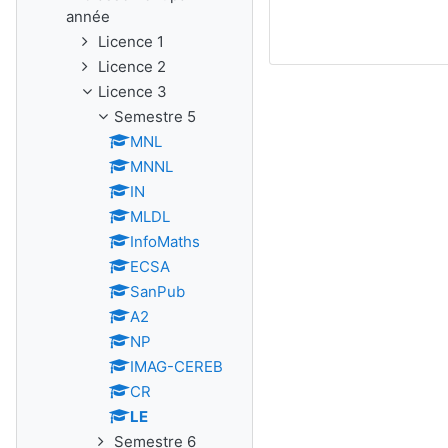
année
Licence 1
Licence 2
Licence 3
Semestre 5
MNL
MNNL
IN
MLDL
InfoMaths
ECSA
SanPub
A2
NP
IMAG-CEREB
CR
LE
Semestre 6