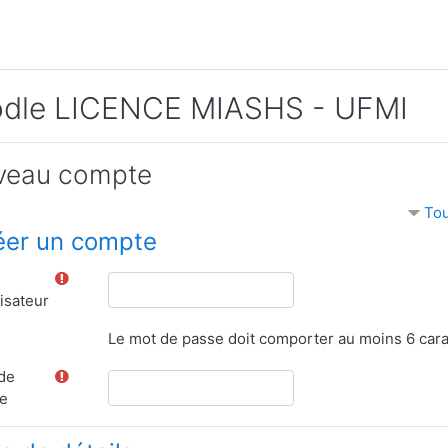
dle LICENCE MIASHS - UFMI
veau compte
Tou
éer un compte
lisateur
Le mot de passe doit comporter au moins 6 cara
de
e