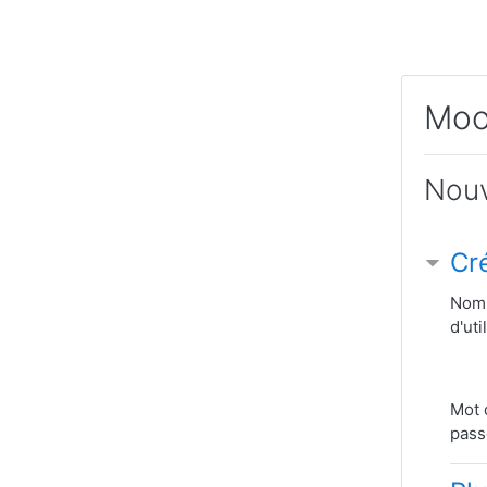
Passer au contenu principal
Moo
Nou
Cr
Nom
d'uti
Mot 
pass