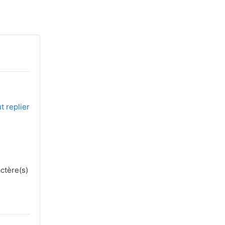
t replier
ctère(s)