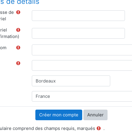
s de détails
sse de
iel
riel
firmation)
nom
ulaire comprend des champs requis, marqués
.