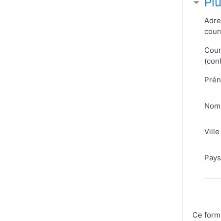
Plu
Adre
courr
Cour
(con
Pré
Nom
Ville
Pays
Ce form