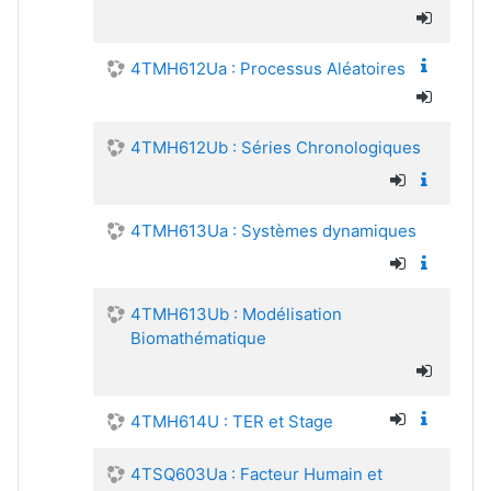
4TMH612Ua : Processus Aléatoires
4TMH612Ub : Séries Chronologiques
4TMH613Ua : Systèmes dynamiques
4TMH613Ub : Modélisation
Biomathématique
4TMH614U : TER et Stage
4TSQ603Ua : Facteur Humain et