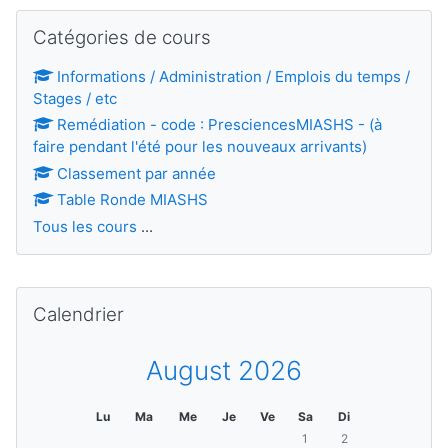
Passer Catégories de cours
Catégories de cours
Informations / Administration / Emplois du temps /
Stages / etc
Remédiation - code : PresciencesMIASHS - (à
faire pendant l'été pour les nouveaux arrivants)
Classement par année
Table Ronde MIASHS
Tous les cours
...
Passer Calendrier
Calendrier
August 2026
Lundi
Mardi
Mercredi
Jeudi
Vendredi
Samedi
Dimanche
Lu
Ma
Me
Je
Ve
Sa
Di
Aucun événement, Saturd
Aucun événement, 
1
2