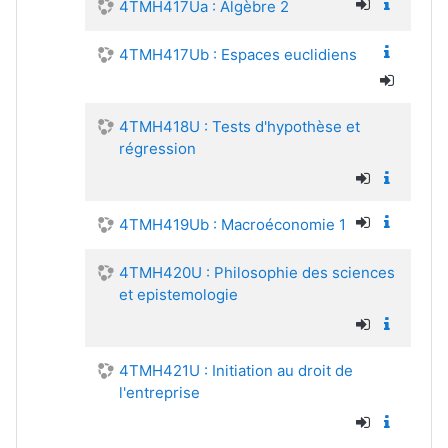
4TMH417Ua : Algèbre 2
4TMH417Ub : Espaces euclidiens
4TMH418U : Tests d'hypothèse et
régression
4TMH419Ub : Macroéconomie 1
4TMH420U : Philosophie des sciences
et epistemologie
4TMH421U : Initiation au droit de
l'entreprise